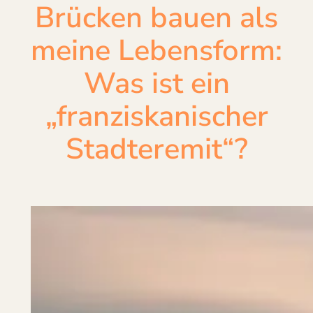
Brücken bauen als
meine Lebensform:
Was ist ein
„franziskanischer
Stadteremit“?