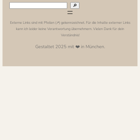
🔎
Externe Links sind mit Pfeilen (↗️) gekennzeichnet. Für die Inhalte externer Links
kann ich leider keine Verantwortung übernehmern. Vielen Dank für dein
Verständnis!
Gestaltet 2025 mit ❤️ in München.