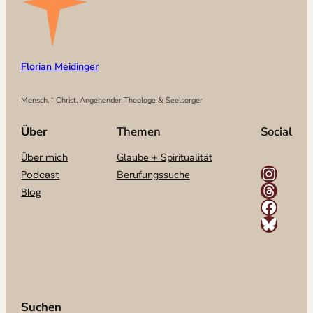
Florian Meidinger
Mensch, † Christ, Angehender Theologe & Seelsorger
Über
Themen
Social
Glaube + Spiritualität
Über mich
Instagram
Berufungssuche
Podcast
Threads
Blog
Facebook
Bluesky
Suchen