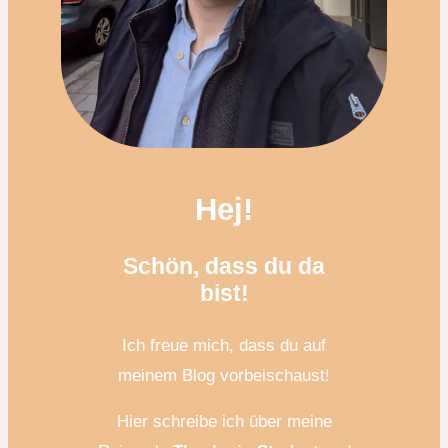
Hej!
Schön, dass du da
bist!
Ich freue mich, dass du auf
meinem Blog vorbeischaust!
Hier schreibe ich über meine