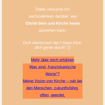
Dabei versuche ich
nachzudenken darüber, wie
Christ-Sein und Kirche heute
aussehen kann.
Dich interessiert das? Dann klick‘
dich gerne durch! 🙂
Mehr über mich erfahren
Was sind „franziskanische
Werte“?
Meine Vision von Kirche – nah bei
den Menschen, zukunftsfähig,
offen, geerdet.