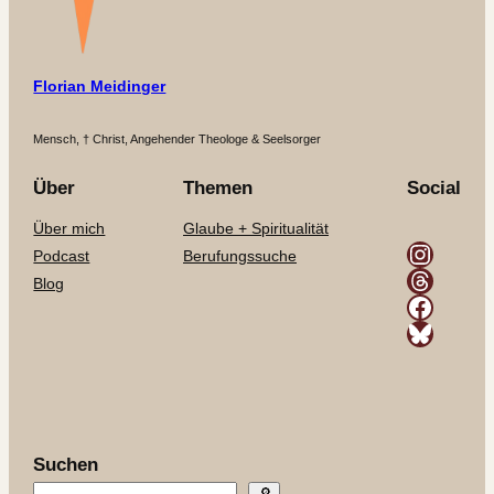
Florian Meidinger
Mensch, † Christ, Angehender Theologe & Seelsorger
Über
Themen
Social
Über mich
Glaube + Spiritualität
Instagram
Podcast
Berufungssuche
Threads
Blog
Facebook
Bluesky
Suchen
🔎