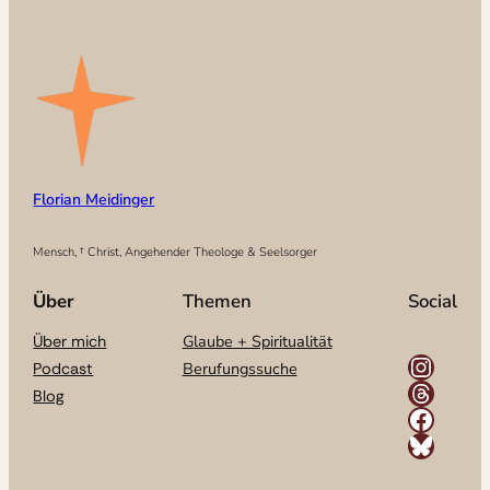
Florian Meidinger
Mensch, † Christ, Angehender Theologe & Seelsorger
Über
Themen
Social
Glaube + Spiritualität
Über mich
Instagram
Berufungssuche
Podcast
Threads
Blog
Facebook
Bluesky