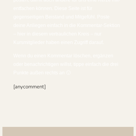
entfachen können. Diese Seite ist für
gegenseitigen Beistand und Mitgefühl. Poste
deine Anliegen einfach in die Kommentar-Sektion
– hier in diesem vertraulichen Kreis – nur
Kursmitglieder haben einen Zugriff darauf.
Wenn du einen Kommentar löschen, ergänzen
oder benachrichtigen willst, tippe einfach die drei
Punkte außen rechts an 🙂
[anycomment]