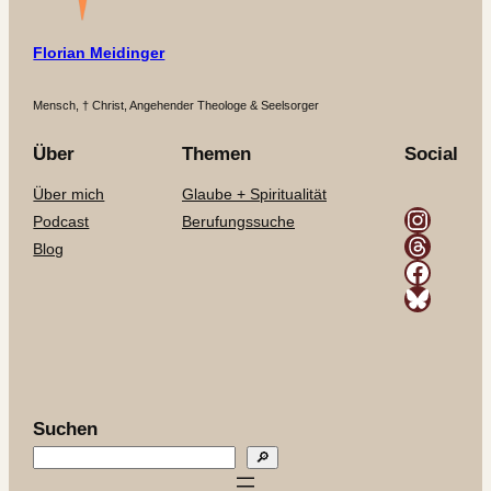
Florian Meidinger
Mensch, † Christ, Angehender Theologe & Seelsorger
Über
Themen
Social
Über mich
Glaube + Spiritualität
Instagram
Podcast
Berufungssuche
Threads
Blog
Facebook
Bluesky
Suchen
🔎