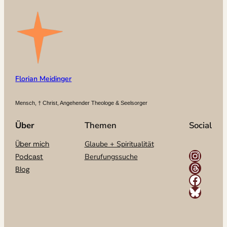
Florian Meidinger
Mensch, † Christ, Angehender Theologe & Seelsorger
Über
Themen
Social
Glaube + Spiritualität
Über mich
Instagram
Berufungssuche
Podcast
Threads
Blog
Facebook
Bluesky