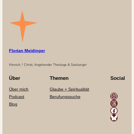
Florian Meidinger
Mensch, † Christ, Angehender Theologe & Seelsorger
Über
Themen
Social
Über mich
Glaube + Spiritualität
Instagram
Podcast
Berufungssuche
Threads
Blog
Facebook
Bluesky