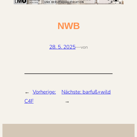
NWB
28. 5. 2025
—
von
←
Vorherige:
Nächste:
barfuß+wild
C4F
→