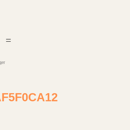
ger
AF5F0CA12