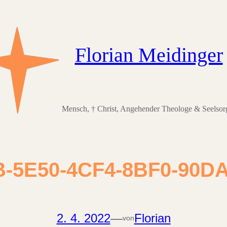
Florian Meidinger
Mensch, † Christ, Angehender Theologe & Seelsor
-5E50-4CF4-8BF0-90D
2. 4. 2022
—
Florian
von