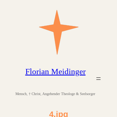
Zum
Inhalt
springen
Florian Meidinger
Mensch, † Christ, Angehender Theologe & Seelsorger
4.jpg