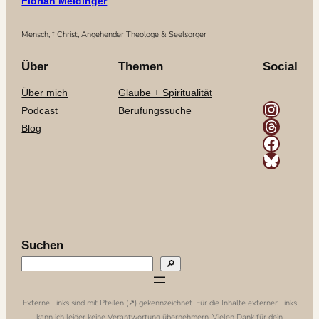
Florian Meidinger
Mensch, † Christ, Angehender Theologe & Seelsorger
Über
Themen
Social
Über mich
Glaube + Spiritualität
Instagram
Podcast
Berufungssuche
Threads
Blog
Facebook
Bluesky
Suchen
🔎
Externe Links sind mit Pfeilen (↗️) gekennzeichnet. Für die Inhalte externer Links
kann ich leider keine Verantwortung übernehmern. Vielen Dank für dein