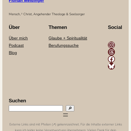
Florian Meidinger
Mensch, † Christ, Angehender Theologe & Seelsorger
Über
Themen
Social
Über mich
Glaube + Spiritualität
Instagram
Podcast
Berufungssuche
Threads
Blog
Facebook
Bluesky
Suchen
🔎
Externe Links sind mit Pfeilen (↗️) gekennzeichnet. Für die Inhalte externer Links
kann ich leider keine Verantwortung übernehmern. Vielen Dank für dein