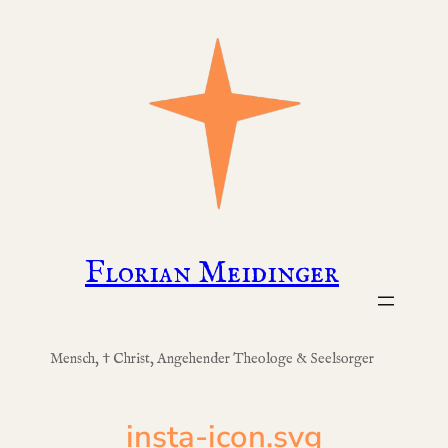
Zum
Inhalt
springen
Florian Meidinger
Mensch, † Christ, Angehender Theologe & Seelsorger
insta-icon.svg