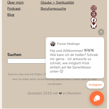
Glaube + Spiritualität
Über mich
Instagram
Berufungssuche
Podcast
Threads
Blog
Facebook
Bluesky
Florian Meidinger
Hej und Willkommen! 👋👋👋
Suchen
Wie kann ich dir helfen? Schreib
mir gerne - ich antworte so
🔎
schnell, wie möglich! Klick
einfach auf die Sprechblase
unten 🙂
Externe Links sind mit Pfeilen (↗️) gekennzeichnet. Für die Inhalte externer Links
kann ich leider keine Verantwortung übernehmern. Vielen Dank für dein
Verständnis!
Instagram
Gestaltet 2025 mit ❤️ in München.