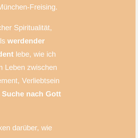
 München-Freising.
er Spiritualität,
als
werdender
udent
lebe, wie ich
nem Leben zwischen
ent, Verliebtsein
e Suche nach Gott
en darüber, wie