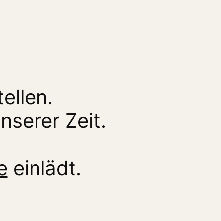
ellen.
serer Zeit.
e
einlädt.