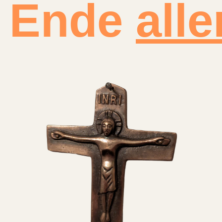
s Ende
alle