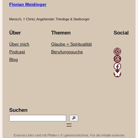
Florian Meidinger
Mensch, † Christ, Angehender Theologe & Seelsorger
Über
Themen
Social
Über mich
Glaube + Spiritualität
Instagram
Podcast
Berufungssuche
Threads
Blog
Facebook
Bluesky
Suchen
🔎
Externe Links sind mit Pfeilen (↗️) gekennzeichnet. Für die Inhalte externer