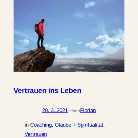
Vertrauen ins Leben
20. 3. 2021
—
Florian
von
in
Coaching
, 
Glaube + Spiritualität
, 
Vertrauen